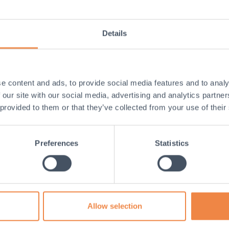
Details
e content and ads, to provide social media features and to analy
 our site with our social media, advertising and analytics partn
Lucy Hamblin
 provided to them or that they’ve collected from your use of their
uman Resources Manager
Preferences
Statistics
nser kaufmännisches Te
Allow selection