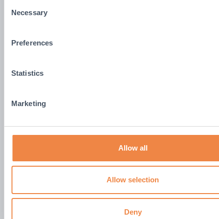
Consent
Necessary
Selection
Preferences
Statistics
Besuchen Sie uns
Oxford Plastic Systems Ltd
Marketing
Unit T2, Enstone Business Park
Enstone, Chipping Norton
Oxfordshire
OX7 4NP
Vereinigtes Königreich
Allow all
Anfahrt
Allow selection
Sprechen Sie mit uns
Setzen Sie sich mit unserem Team in Verbindung, um
Deny
zu erfahren, wie wir Ihr Unternehmen unterstützen